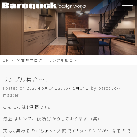
TOP
>
名古屋ブログ
> サンプル集合～！
サンプル集合～！
Posted on
2026年5月14日
2026年5月14日
by
baroquck-
master
こんにちは！伊藤です。
最近はサンプル依頼ばかりしております！(笑)
実は、集めるのがちょっと大変です！タイミングが重なるので