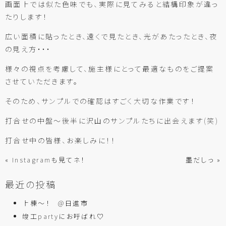
画面上では似た色味でも、実際に見てみると結構印象が違っ
たりします！
広い面積に貼ったとき、遠くで見たとき、光があたったとき、夜
の見え方・・・
様々の視点を考慮して、施主様にとって最適なものをご提案
させていただきます。
そのため、サンプルでの確認はすごく大切な作業です！
打合せの中盤～後半に沢山のサンプルたちに出会えます(笑)
打合せ中の皆様、お楽しみに！！
« Instagramも見てネ！
墨だしっ »
最近の投稿
上棟～！ @日進市
竣工partyにお呼ばれ♡