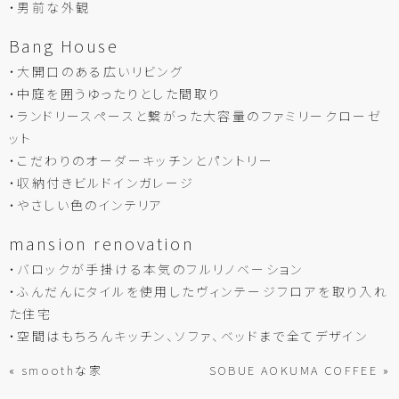
・男前な外観
Bang House
・大開口のある広いリビング
・中庭を囲うゆったりとした間取り
・ランドリースペースと繋がった大容量のファミリークローゼ
ット
・こだわりのオーダーキッチンとパントリー
・収納付きビルドインガレージ
・やさしい色のインテリア
mansion renovation
・バロックが手掛ける本気のフルリノベーション
・ふんだんにタイルを使用したヴィンテージフロアを取り入れ
た住宅
・空間はもちろんキッチン、ソファ、ベッドまで全てデザイン
« smoothな家
SOBUE AOKUMA COFFEE »