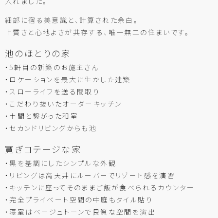
入れました。
細部に宿る美意識と、計算された余白。
上質さと心地よさが共存する、唯一無二の住まいです。
池のほとりの家
・5軒目の新築のお施主さん
・ロケーションを最大に生かした建築
・スローライフを送る間取り
・こだわり抜いたオーダーキッチン
・土間と繋がった和室
・セカンドリビングからも池
寛ぎコテージな家
・黒を基調にしたシンプルな外観
・リビングは高天井にルーバーでリゾート感を演習
・キッチンに座ってそのままご飯が食べられるカウンター
・完全プライベート空間の中庭もタイル貼り
・寝室はベージュトーンで良質な空間を演出