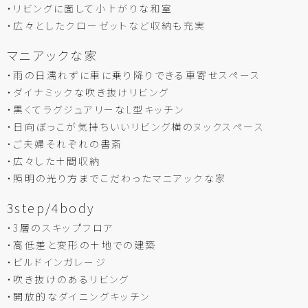
・リビングに面して小上がりな和室
・広々としたクローゼットなど収納も充実
マニアックな家
・雨の日濡れずに車に乗り降りできる車寄せスペース
・ダイナミックな吹き抜けリビング
・黒くてラグジュアリーなL型キッチン
・日向ぼっこが気持ちいいリビング横のヌックスペース
・ご夫婦それぞれの書斎
・広々した土間収納
・照明の光り方までこだわったマニアックな家
3step/4body
・3層のスキップフロア
・高低差と変形の土地での建築
・ビルドインガレージ
・吹き抜けのあるリビング
・開放的なダイニングキッチン