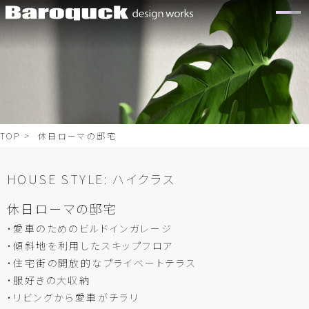
TOP
> 休日ローマの邸宅
HOUSE STYLE:
ハイクラス
休日ローマの邸宅
・愛車のためのビルドインガレージ
・傾斜地を利用したスキップフロア
・住宅街の開放的なプライベートテラス
・服好きの大収納
・リビングから愛車がチラリ