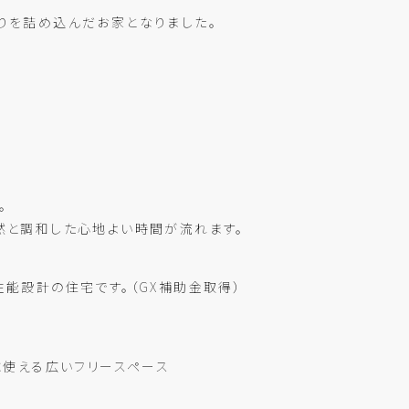
りを詰め込んだお家となりました。
。
然と調和した心地よい時間が流れます。
能設計の住宅です。（GX補助金取得）
に使える広いフリースペース