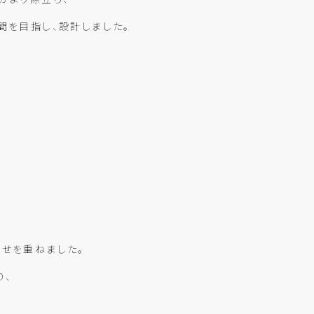
間を目指し、設計しました。
り
せを重ねました。
り、