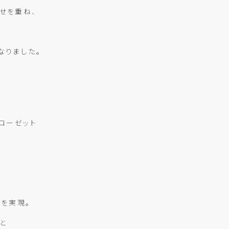
せを重ね、
なりました。
ローゼット
下を実現。
と