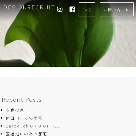
DESIGN
RECRUIT
FAQ
お問い合わせ
Recent Posts
衣食の家
休日ローマの邸宅
Baroquck GIFU OFFICE
国道沿いのあの邸宅