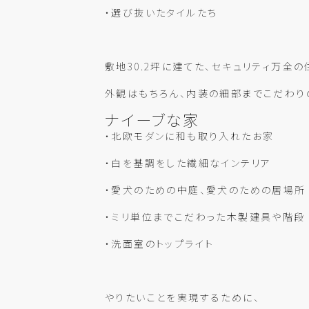
・選び抜いたタイルたち
敷地30.2坪に建てた、セキュリティ万全の
外観はもちろん、内装の細部までこだわり
ナイーブな家
・北欧モダンに和も取り入れたお家
・白を基調をした繊細なインテリア
・愛犬のための中庭、愛犬のための居場所
・ミリ単位までこだわった木製建具や階段
・洗面室のトップライト
やりたいことを実現するために、