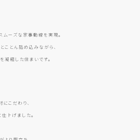
スムーズな家事動線を実現。
をとことん詰め込みながら、
度を凝縮した住まいです。
材にこだわり、
に仕上げました。
がより際立ち、