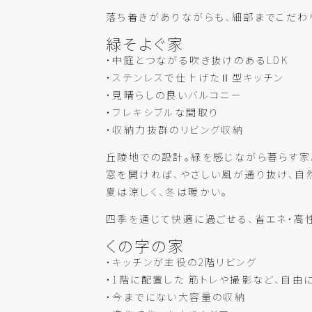
落ち着きがありながらも、細部までこだわ
緑そよぐ家
・中庭とつながる吹き抜けのあるLDK
・ステンレスで仕上げたⅡ型キッチン
・見晴らしの良いバルコニー
・フレキシブルな間取り
・収納力抜群のリビング収納
丘陵地での設計。緑を感じながら暮らす家
窓を開ければ、やさしい風が通り抜け、自
夏は涼しく、冬は暖かい。
四季を通じて快適に過ごせる、省エネ・高性
くの字の家
・キッチンが主役の2階リビング
・1階に配置した 筋トレや撮影など、自由
・今までにない大容量の収納