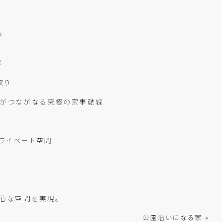
。
塀
取り
ットがつながなる究極の家事動線
プライベート空間
心な空間を実現。
公園沿いになる家 »