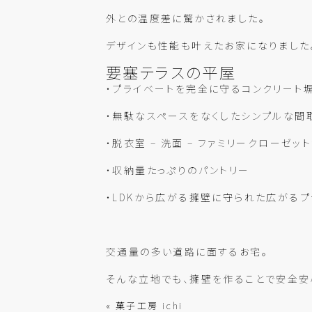
外との温度差に驚かされました。
デザインも性能も叶えたお家になりました
要塞テラスの平屋
・プライベートを完全に守るコンクリート
・無駄なスペースをなくしたシンプルな間
・脱衣室 – 洗面 – ファミリークローゼ
・収納量たっぷりのパントリー
・LDKから広がる擁壁に守られた広がる
交通量の多い道路に面するお宅。
そんな立地でも、擁壁を作ることで安全安
« 菓子工房 ichi