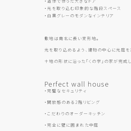
・造作で作った大きなドア
・光を取り込む印象的な階段スペース
・白黒グレーのモダンなインテリア
敷地は南北に長い変形地。
光を取り込めるよう、建物の中心に光庭を
土地の形状に沿った「くの字」の家が完成し
Perfect wall house
・完璧なセキュリティ
・開放感のある2階リビング
・こだわりのオーダーキッチン
・完全に壁に囲まれた中庭