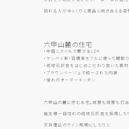
訪れる人がゆっくりと商品と向き合える空
六甲山麓の住宅
・中庭とタイルで繋がるLDK
・ケンペイ率・容積率をフルに使った間取
・琉球石灰岩をはじめこだわり抜いた素材
・ブラウンベージュで統一された内装
・憧れのオーダーキッチン
六甲山の麓に佇むお宅。何度も何度も打合
施主様一目惚れの琉球石灰岩を採用した
天井埋込のライン照明にしたりと