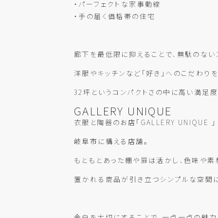
・パーフェクトな家事動線
・手の届く価格帯の住宅
廊下を最低限に抑えることで、無駄のない
洋服やキッチンなど「好き」へのこだわり
32坪というコンパクトさの中に高い満足
GALLERY UNIQUE
衣服と陶器のお店「GALLERY UNIQUE 」
岐阜市に構える店舗。
もともとあった棚や扉は活かし、色味や素
置かれる商品が引き立つシンプルな空間
余白を大切にすることで、一点一点の魅力