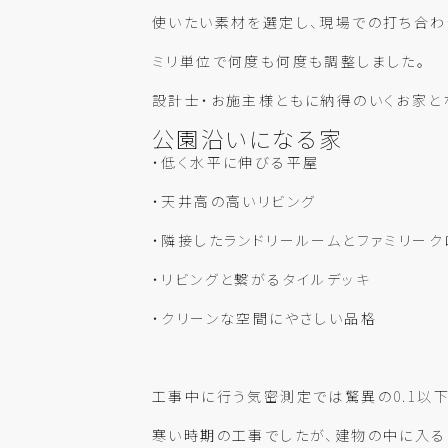
使いたい素材を選定し、現場での打ち合わ
ミリ単位で何度も何度も調整しました。
設計士・お施主様ともに納得のいくお家と
公園沿いになる家
・低く水平に伸びる平屋
・天井高の高いリビング
・隣接したランドリールームとファミリーク
・リビングと繋がるタイルデッキ
・クリーンな空間にやさしい品格
工事中に行う気密測定では驚異の0.1以
寒い時期の工事でしたが、建物の中に入る