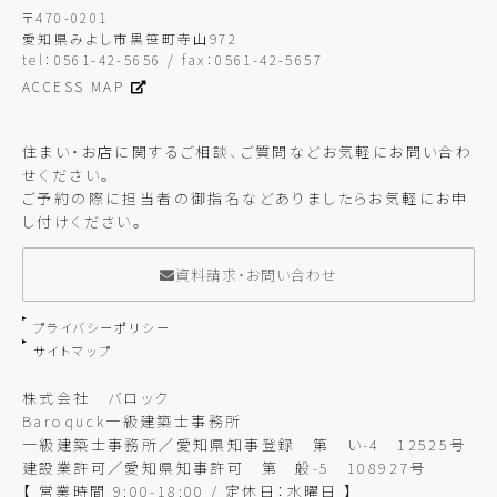
〒470-0201
愛知県みよし市黒笹町寺山972
tel：0561-42-5656 / fax：0561-42-5657
ACCESS MAP
住まい・お店に関するご相談、ご質問などお気軽にお問い合わ
せください。
ご予約の際に担当者の御指名などありましたらお気軽にお申
し付けください。
資料請求・お問い合わせ
プライバシーポリシー
サイトマップ
株式会社 バロック
Baroquck一級建築士事務所
一級建築士事務所／愛知県知事登録 第 い-4 12525号
建設業許可／愛知県知事許可 第 般-5 108927号
【 営業時間 9:00-18:00 / 定休日：水曜日 】