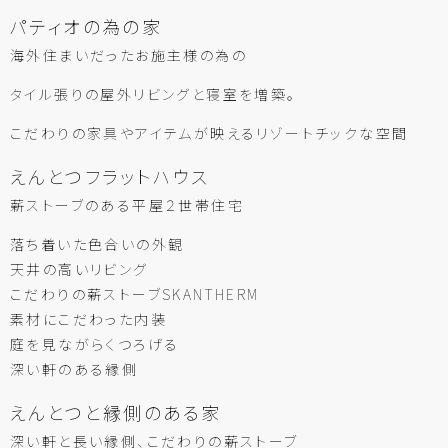
パティオの為の家
海外住まいだったお施主様の為の
タイル張りの屋外リビングと寝室を増築。
こだわりの家具やアイテムが映えるリゾートチックな空間
えんとつフラットハウス
薪ストーブのある平屋２世帯住宅
落ち着いた色合いの外観
天井の高いリビング
こだわりの薪ストーブSKANTHERM
素材にこだわった内装
庭を見ながらくつろげる
深い軒のある縁側
えんとつと縁側のある家
深い軒と長い縁側、こだわりの薪ストーブ