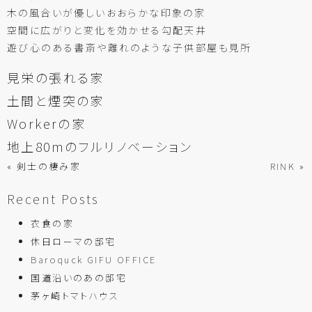
木の風合いが優しいおおらかな印象の家
空間に広がりと変化を効かせる勾配天井
遊び心のある書斎や離れのような子供部屋も見所
見栄の張れる家
土間と煙突の家
Workerの家
地上80mのフルリノベーション
« 剣士の棲み家
RINK »
Recent Posts
衣食の家
休日ローマの邸宅
Baroquck GIFU OFFICE
国道沿いのあの邸宅
茅ヶ崎トマトハウス