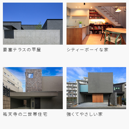
要塞テラスの
平屋
シティーボーイな
家
祐天寺の
二世帯住宅
強くてやさしい
家