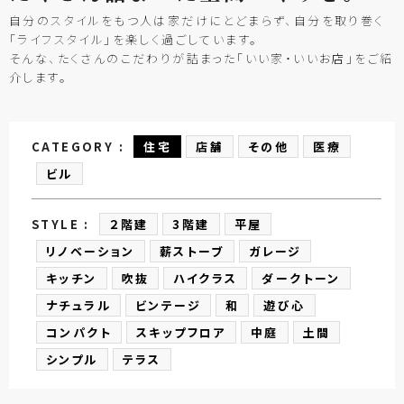
自分のスタイルをもつ人は家だけにとどまらず、自分を取り巻く
「ライフスタイル」を楽しく過ごしています。
そんな、たくさんのこだわりが詰まった「いい家・いいお店」をご紹
介します。
CATEGORY :
住宅
店舗
その他
医療
ビル
STYLE :
２階建
3階建
平屋
リノベーション
薪ストーブ
ガレージ
キッチン
吹抜
ハイクラス
ダークトーン
ナチュラル
ビンテージ
和
遊び心
コンパクト
スキップフロア
中庭
土間
シンプル
テラス