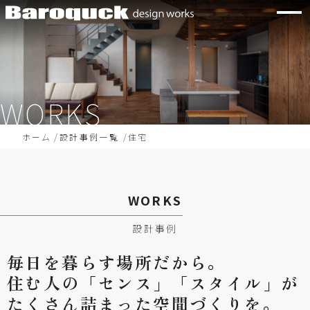
WORKS
ホーム
設計事例一覧
住宅
WORKS
設計事例
毎日を
暮らす
場所だから。
住む
人の
「センス」
「スタイル」が
たくさん
詰まった
空間づくりを。