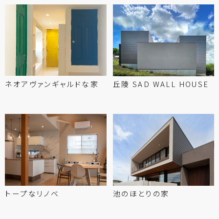
ネオアヴァンギャルドな
家
丘陵 SAD WALL HOUSE
トープな
リノベ
池の
ほとりの
家