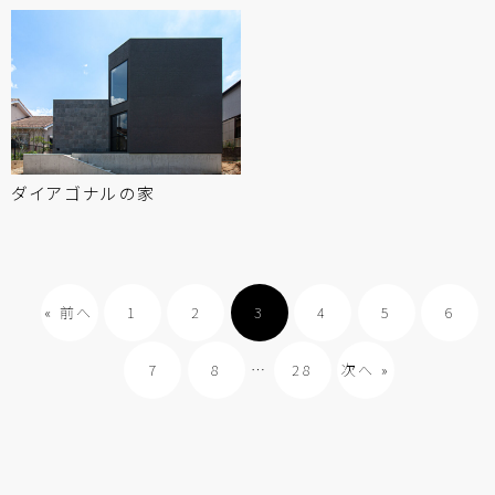
ダイアゴナルの
家
« 前へ
1
2
3
4
5
6
7
8
…
28
次へ »