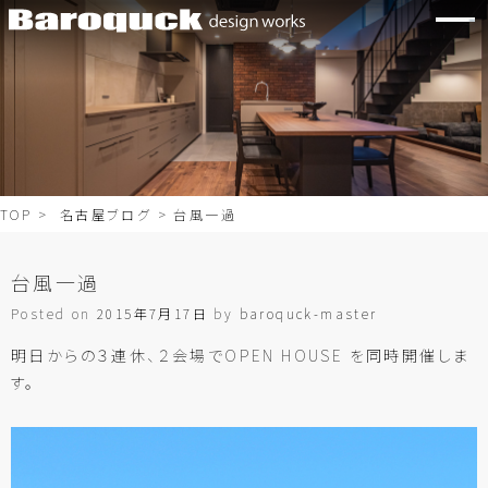
TOP
>
名古屋ブログ
> 台風一過
台風一過
Posted on
2015年7月17日
by
baroquck-master
明日からの３連休、２会場でOPEN HOUSE を同時開催しま
す。