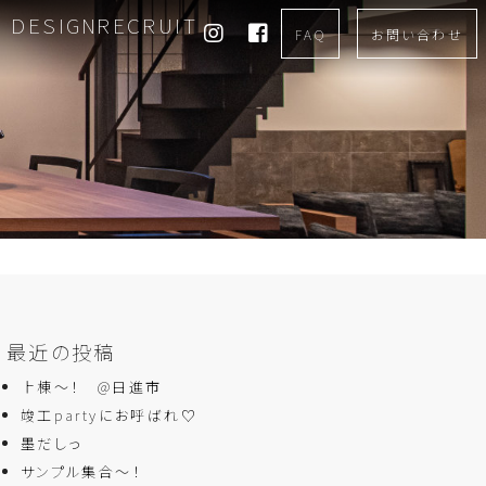
DESIGN
RECRUIT
FAQ
お問い合わせ
最近の投稿
上棟～！ @日進市
竣工partyにお呼ばれ♡
墨だしっ
サンプル集合～！