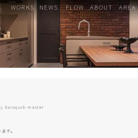
WORKS
NEWS
FLOW
ABOUT
AREA
by
baroquck-master
ます。