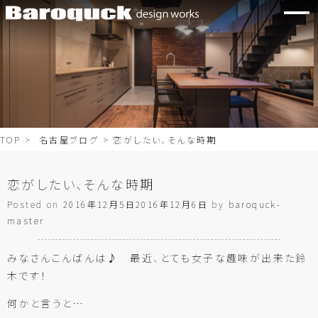
TOP
>
名古屋ブログ
> 恋がしたい、そんな時期
恋がしたい、そんな時期
Posted on
2016年12月5日
2016年12月6日
by
baroquck-
master
みなさんこんばんは♪ 最近、とても女子な趣味が出来た鈴
木です！
何かと言うと…