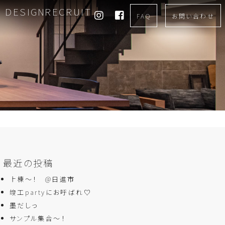
DESIGN
RECRUIT
FAQ
お問い合わせ
最近の投稿
上棟～！ @日進市
竣工partyにお呼ばれ♡
墨だしっ
サンプル集合～！