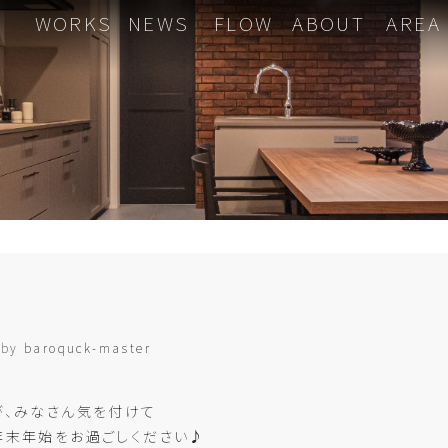
WORKS
NEWS
FLOW
ABOUT
AREA
by
baroquck-master
が、みなさん気を付けて
年末年始をお過ごしください♪