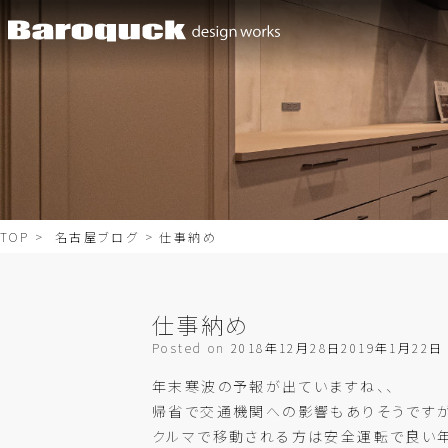
TOP
>
名古屋ブログ
> 仕事納め
仕事納め
Posted on
2018年12月28日
2019年1月22日
年末寒波の予報が出ていますね、、
帰省で交通機関への影響もありそうです
クルマで移動される方は安全運転で良い