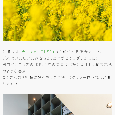
先週末は
「寺 side HOUSE」
の完成住宅見学会でした。
ご来場いただいたみなさま、ありがとうございました！！
男前インテリアのLDK、２階の吹抜けに設けた本棚、秘密基地
のような書斎
たくさんのお客様に好評をいただき、スタッフ一同うれしい限
りです♪