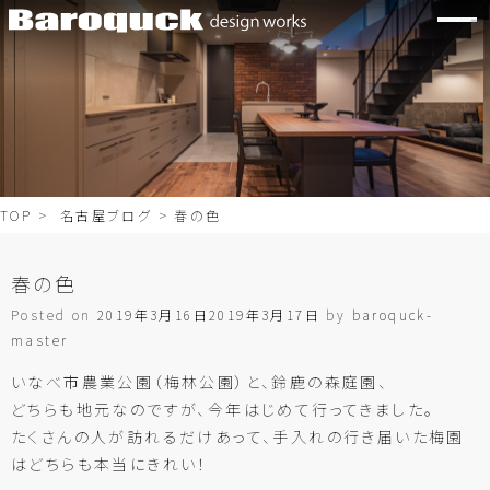
TOP
>
名古屋ブログ
> 春の色
春の色
Posted on
2019年3月16日
2019年3月17日
by
baroquck-
master
いなべ市農業公園（梅林公園）と、鈴鹿の森庭園、
どちらも地元なのですが、今年はじめて行ってきました。
たくさんの人が訪れるだけあって、手入れの行き届いた梅園
はどちらも本当にきれい！