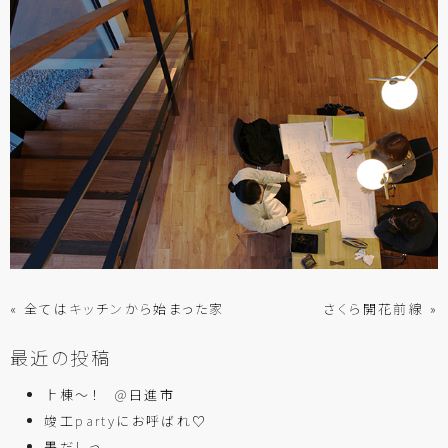
« 全てはキッチンから始まった家
さくら開花前線 »
最近の投稿
上棟～！ @日進市
竣工partyにお呼ばれ♡
墨だしっ