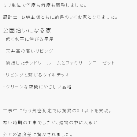
ミリ単位で何度も何度も調整しました。
設計士・お施主様ともに納得のいくお家となりました。
公園沿いになる家
・低く水平に伸びる平屋
・天井高の高いリビング
・隣接したランドリールームとファミリークローゼット
・リビングと繋がるタイルデッキ
・クリーンな空間にやさしい品格
工事中に行う気密測定では驚異の0.1以下を実現。
寒い時期の工事でしたが、建物の中に入ると
外との温度差に驚かされました。