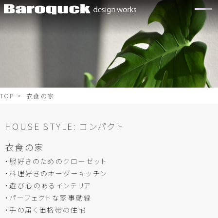
TOP
> 衣食の家
HOUSE STYLE:
コンパクト
衣食の家
・服好きのためのクローゼット
・料理好きのオーダーキッチン
・遊び心のあるインテリア
・パーフェクトな家事動線
・手の届く価格帯の住宅