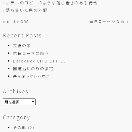
・ホテルのロビーのような落ち着きのある待合
・落ち着いた色の外観
« nicheな家
寛ぎコテージな家 »
Recent Posts
衣食の家
休日ローマの邸宅
Baroquck GIFU OFFICE
国道沿いのあの邸宅
茅ヶ崎トマトハウス
Archives
Category
その他
(2)