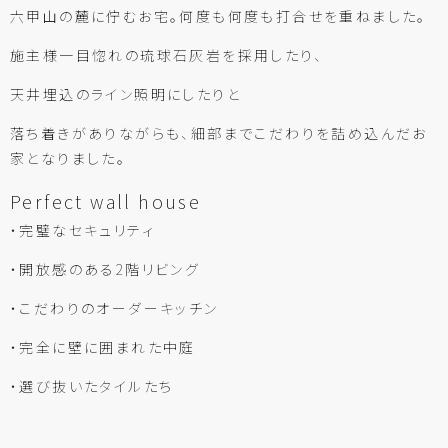
六甲山の麓に佇むお宅。何度も何度も打合せを重ねました。
施主様一目惚れの琉球石灰岩を採用したり、
天井埋込のライン照明にしたりと
落ち着きがありながらも、細部までこだわりを詰め込んだお
家となりました。
Perfect wall house
・完璧なセキュリティ
・開放感のある2階リビング
・こだわりのオーダーキッチン
・完全に壁に囲まれた中庭
・選び抜いたタイルたち