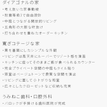
ダイアゴナルの家
・考え抜いた家事動線
・耐震等級3で自由設計
・中庭とつながる開放的リビング
・五角形の大胆な吹抜け
・打ち合わせを重ねたオーダーキッチン
寛ぎコテージな家
・黒を基調にしたシンプルな外観
・リビングは高天井にルーバーでリゾート感を演習
・キッチンに座ってそのままご飯が食べられるカウンター
・完全プライベート空間の中庭もタイル貼り
・寝室はベージュトーンで良質な空間を演出
・リビングに面して小上がりな和室
・広々としたクローゼットなど収納も充実
うみねこ歯科・口腔外科
・バロックが手掛ける歯科医院が完成