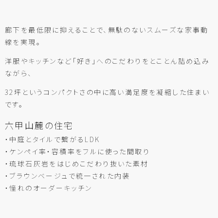
廊下を最低限に抑えることで、無駄のないスムーズな家事動
線を実現。
洋服やキッチンなど「好き」へのこだわりをとことん詰め込み
ながら、
32坪というコンパクトさの中に高い満足度を凝縮した住まい
です。
六甲山麓の住宅
・中庭とタイルで繋がるLDK
・ケンペイ率・容積率をフルに使った間取り
・琉球石灰岩をはじめこだわり抜いた素材
・ブラウンベージュで統一された内装
・憧れのオーダーキッチン