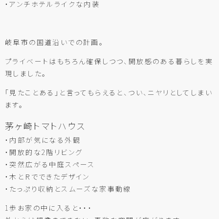
・アンチホテルライクな内装
岐阜市の国道沿いでの計画。
プライベートはもちろん確保しつつ、開放感のある暮らしを実
現しました。
「見たことある」と言ってもらえると、つい、ニヤリとしてしまい
ます。
茅ヶ崎トマトハウス
・内部が気になる外観
・開放的な2階リビング
・突然広がる中庭スペース
・木とＲでできたデザイン
・たっぷり収納とスムーズな家事動線
1歩お家の中に入ると・・・