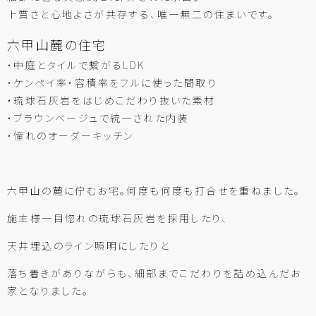
上質さと心地よさが共存する、唯一無二の住まいです。
六甲山麓の住宅
・中庭とタイルで繋がるLDK
・ケンペイ率・容積率をフルに使った間取り
・琉球石灰岩をはじめこだわり抜いた素材
・ブラウンベージュで統一された内装
・憧れのオーダーキッチン
六甲山の麓に佇むお宅。何度も何度も打合せを重ねました。
施主様一目惚れの琉球石灰岩を採用したり、
天井埋込のライン照明にしたりと
落ち着きがありながらも、細部までこだわりを詰め込んだお
家となりました。