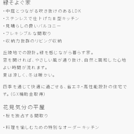
緑そよぐ家
・中庭とつながる吹き抜けのあるLDK
・ステンレスで仕上げたⅡ型キッチン
・見晴らしの良いバルコニー
・フレキシブルな間取り
・収納力抜群のリビング収納
丘陵地での設計。緑を感じながら暮らす家。
窓を開ければ、やさしい風が通り抜け、自然と調和した心地
よい時間が流れます。
夏は涼しく、冬は暖かい。
四季を通じて快適に過ごせる、省エネ・高性能設計の住宅で
す。（GX補助金取得）
花見気分の平屋
・桜を独占する間取り
・料理を愉しむための特別なオーダーキッチン