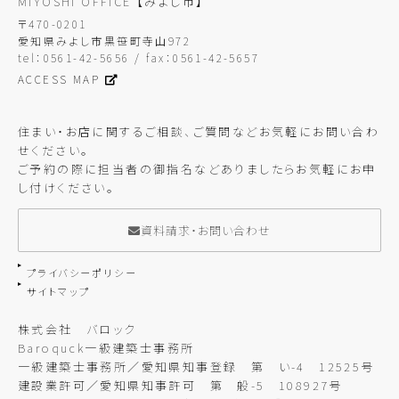
MIYOSHI OFFICE
【みよし市】
〒470-0201
愛知県みよし市黒笹町寺山972
tel：0561-42-5656 / fax：0561-42-5657
ACCESS MAP
住まい・お店に関するご相談、ご質問などお気軽にお問い合わ
せください。
ご予約の際に担当者の御指名などありましたらお気軽にお申
し付けください。
資料請求・お問い合わせ
プライバシーポリシー
サイトマップ
株式会社 バロック
Baroquck一級建築士事務所
一級建築士事務所／愛知県知事登録 第 い-4 12525号
建設業許可／愛知県知事許可 第 般-5 108927号