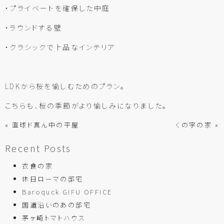
・プライベートを確保した中庭
・ラウンドする壁
・クラシックで上品なインテリア
LDKから桜を愉しむためのプラン。
こちらも、桜の季節がより愉しみになりました。
« 直球ド真ん中の平屋
くの字の家 »
Recent Posts
衣食の家
休日ローマの邸宅
Baroquck GIFU OFFICE
国道沿いのあの邸宅
茅ヶ崎トマトハウス