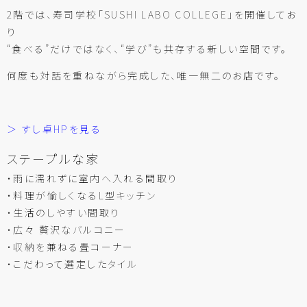
2階では、寿司学校「SUSHI LABO COLLEGE」を開催してお
り
“食べる”だけではなく、“学び”も共存する新しい空間です。
何度も対話を重ねながら完成した、唯一無二のお店です。
＞ すし卓HPを見る
ステープルな家
・雨に濡れずに室内へ入れる間取り
・料理が愉しくなるL型キッチン
・生活のしやすい間取り
・広々 贅沢なバルコニー
・収納を兼ねる畳コーナー
・こだわって選定したタイル