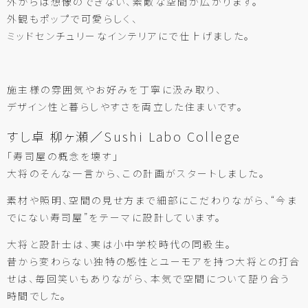
外からは想像のできない、素敵な空間が広がります。
外観もポップで可愛らしく、
ミッドセンチュリーなインテリアにで仕上げました。
施主様の雰囲気やお好みを丁寧に汲み取り、
デザイン性と暮らしやすさを両立した住まいです。
すし卓 柳ヶ瀬／Sushi Labo College
「寿司屋の概念を壊す」
大将のそんな一言から、この計画がスタートしました。
素材や照明、空間の見せ方まで細部にこだわりながら、“今ま
でにない寿司屋”をテーマに設計しています。
大将と設計士は、実は小中学校時代の同級生。
昔から変わらない独特の感性とユーモアを持つ大将との打合
せは、毎回笑いもありながら、本気で空間について語り合う
時間でした。