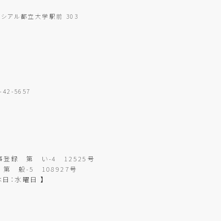
ソシアル都立大学駅前 303
】
1-42-5657
録 第 い-4 12525号
 般-5 108927号
定休日：水曜日 】