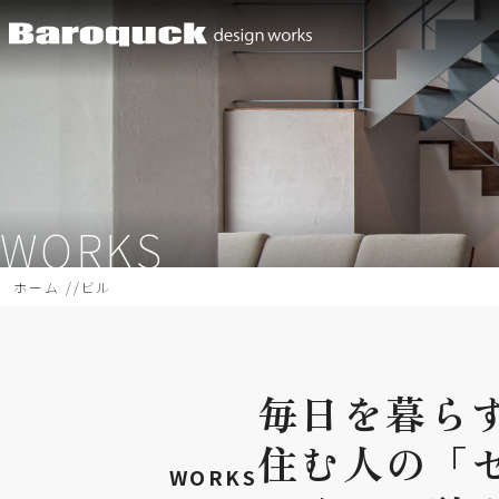
WORKS
ホーム
ビル
毎日を
暮ら
住む
人の
「
WORKS