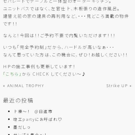
セパレートでテーブルと一体型のオーダーキッチン。
ユニットバスではなく、左官仕上、木板張りの造作風呂。
建替え前の家の建具の再利用など、・・・見どころ満載の物件
です！！
なんと！今回は！！ご予約不要で内覧いただけます！！！
いつも「完全予約制」だから、ハードルが高いなぁ･･･
なんて思っていた方は、この機会に、ぜひ！お越しください！！
ＨＰの施工事例も更新しています！
「こちら」
から CHECK してください～♪
« ANIMAL TROPHY
Strike UP »
最近の投稿
上棟～！ @日進市
竣工partyにお呼ばれ♡
墨だしっ
サンプル集合～！