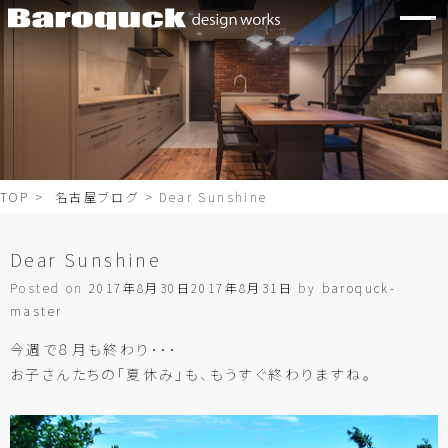
TOP
>
名古屋ブログ
> Dear Sunshine
Dear Sunshine
Posted on
2017年8月30日
2017年8月31日
by
baroquck-
master
今週で８月も終わり･･･
お子さんたちの「夏休み」も、もうすぐ終わりますね。