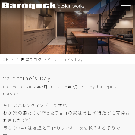
TOP
>
名古屋ブログ
> Valentine’s Day
Valentine’s Day
Posted on
2018年2月14日
2018年2月17日
by
baroquck-
master
今日はバレンタインデーですね。
わが家の娘たちが作ったチョコの家は今日を待たずに完食さ
れました（笑）
長女（小４）は友達と手作りクッキーを交換？するそうで