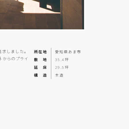
追求しました。
所在地
愛知県あま市
外からのプライ
敷 地
35.4坪
延 床
29.5坪
構 造
木造