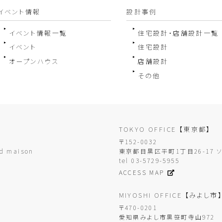
イベント情報
設計事例
イベント情報一覧
住宅設計・店舗設計一覧
イベント
住宅設計
オープンハウス
店舗設計
その他
TOKYO OFFICE
【東京都】
〒152-0032
d maison
東京都目黒区平町1丁目26-17 
tel 03-5729-5955
ACCESS MAP
MIYOSHI OFFICE
【みよし市
〒470-0201
愛知県みよし市黒笹町寺山972