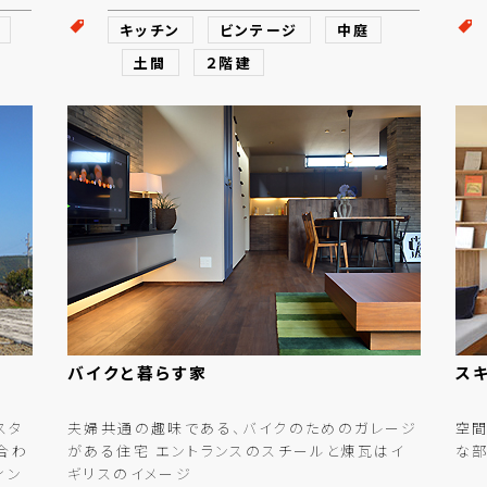
キッチン
ビンテージ
中庭
土間
２階建
バイクと
暮らす
家
ス
スタ
夫婦共通の趣味である、バイクのためのガレージ
空間
合わ
がある住宅 エントランスのスチールと煉瓦はイ
な
ィン
ギリスのイメージ