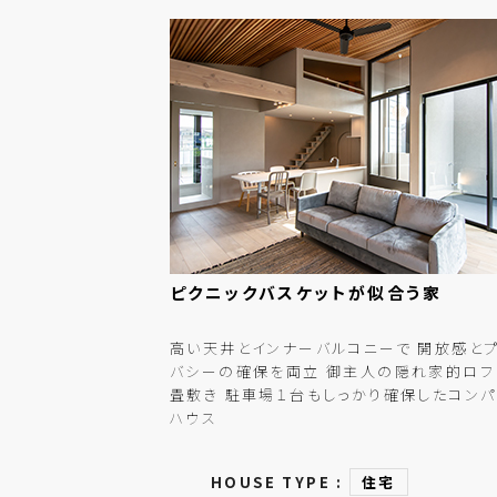
ピクニックバスケットが
似合う
家
高い天井とインナーバルコニーで 開放感と
バシーの確保を両立 御主人の隠れ家的ロフ
畳敷き 駐車場１台もしっかり確保したコンパ
ハウス
HOUSE TYPE :
住宅