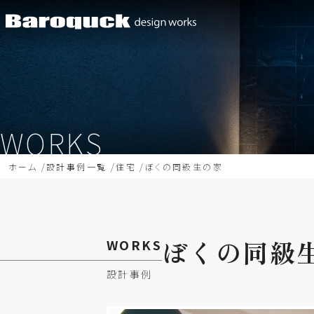
WORKS
ホーム
設計事例一覧
住宅
ぼくの同級生の家
ぼくの
同級
WORKS
設計事例