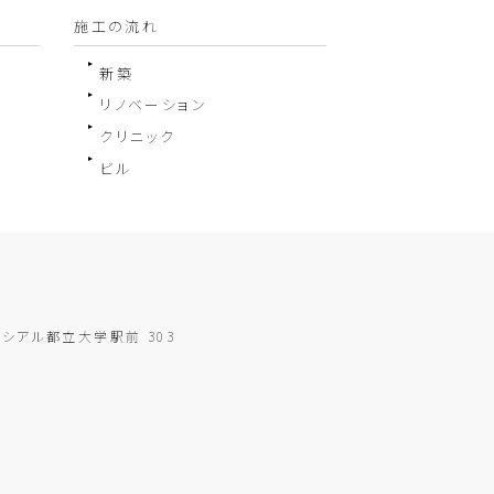
施工の流れ
新築
リノベーション
クリニック
ビル
ソシアル都立大学駅前 303
】