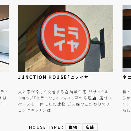
JUNCTION HOUSE
「ヒライヤ」
ネ
プライ
人と家が楽しく交差する店舗兼住宅 リサイクル
猫
トは
ショップ「ヒライヤ」オフィス、車の修理店、居住ス
らせ
クト
ペースを一体にした建物 ご夫婦のこだわりのリ
ャッ
ビングキッチンは
所に
HOUSE TYPE :
住宅
店舗