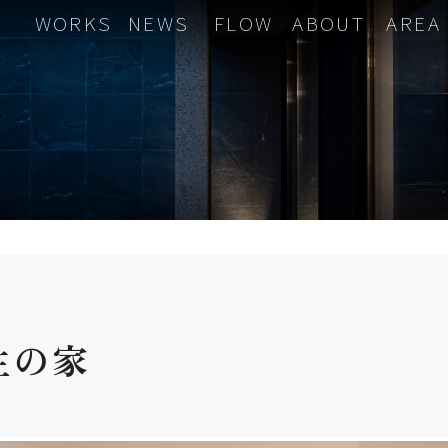
WORKS
NEWS
FLOW
ABOUT
AREA
生の
家