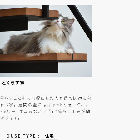
コとくらす
家
と暮らすことを大前提にした人も猫も快適に暮
るお家。 居間の壁にはキャットウォーク、キ
トタワー、ネコ扉など… 猫と暮らす工夫が随
あります。
HOUSE TYPE :
住宅