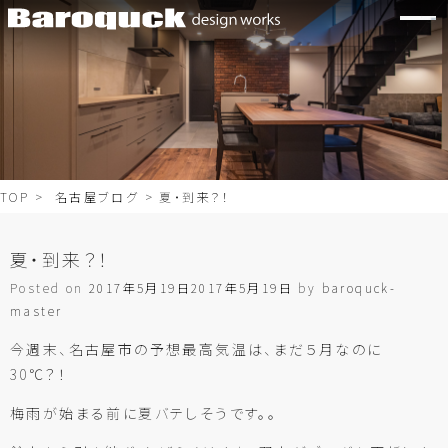
TOP
>
名古屋ブログ
> 夏・到来？！
夏・到来？！
Posted on
2017年5月19日
2017年5月19日
by
baroquck-
master
今週末、名古屋市の予想最高気温は、まだ５月なのに
30℃？！
梅雨が始まる前に夏バテしそうです。。