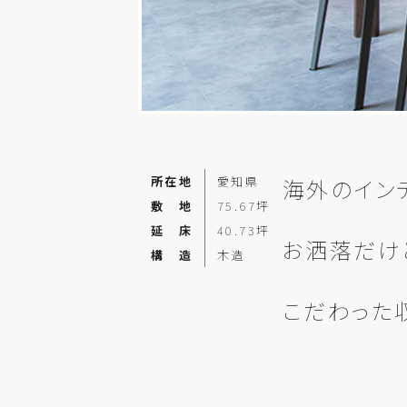
所在地
愛知県
海外の
イン
敷 地
75.67坪
延 床
40.73坪
お洒落だけ
構 造
木造
こだわった