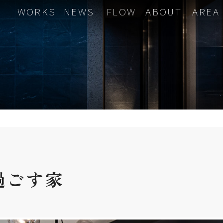
WORKS
NEWS
FLOW
ABOUT
AREA
過ごす
家