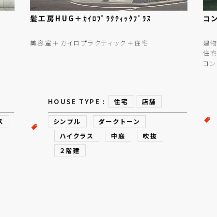
髪工房HUG＋ｶｲﾛﾌﾟﾗｸﾃｨｯｸﾌﾟﾗｽ
コ
美容室＋カイロプラクティック＋住宅
建物
住宅
コン
HOUSE TYPE :
住宅
店舗
ス
シンプル
ダークトーン
ハイクラス
中庭
吹抜
２階建