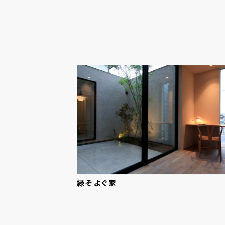
緑そよぐ
家