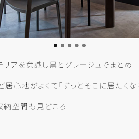
テリアを
意識し黒と
グレージュでまとめ
ど
居心地が
よくて
「ずっと
そこに
居たくな
収納空間も
見どころ