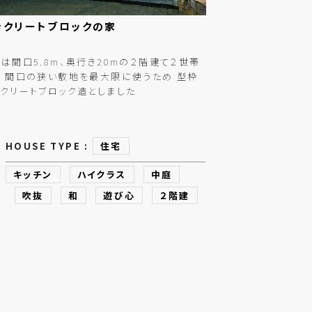
ンクリートブロックの
家
は間口5.8m、奥行き20mの２階建て２世帯
 間口の狭い敷地を最大限に使うため 型枠
クリートブロック造としました
HOUSE TYPE :
住宅
キッチン
ハイクラス
中庭
吹抜
和
遊び心
２階建