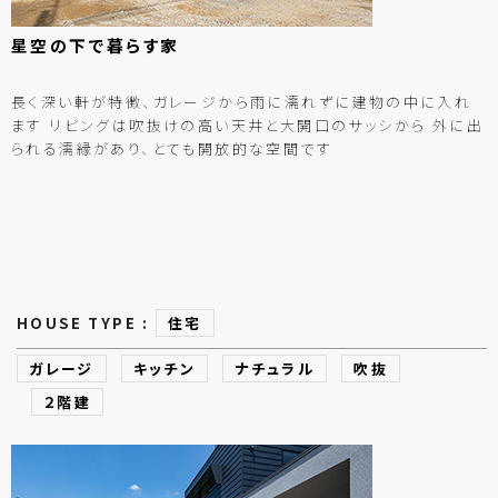
星空の
下で
暮らす
家
長く深い軒が特徴、ガレージから雨に濡れずに建物の中に入れ
ます リビングは吹抜けの高い天井と大開口のサッシから 外に出
られる濡縁があり、とても開放的な空間です
HOUSE TYPE :
住宅
ガレージ
キッチン
ナチュラル
吹抜
２階建