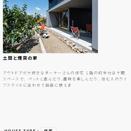
土間と
煙突の
家
アウトドアが大好きなオーナーさんの住宅 １階の約半分は土間
スペースで、 ペットと遊んだり、趣味を楽しんだり、 住む人のライ
フスタイルに合わせて自由に使えま
HOUSE TYPE :
住宅