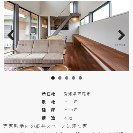
Previous
Next
所在地
愛知県西尾市
敷 地
79.1坪
延 床
29.9坪
構 造
木造
実家敷地内の
縦長スペースに
建つ
家