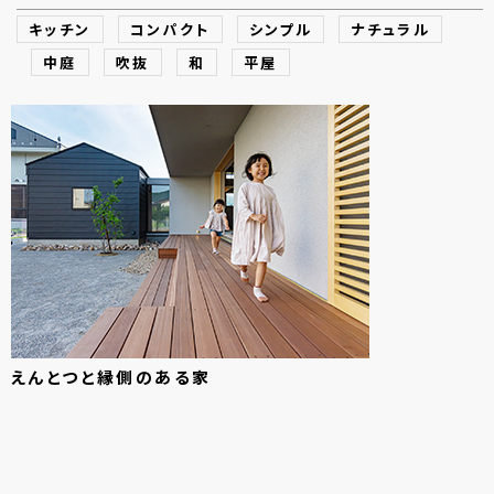
キッチン
コンパクト
シンプル
ナチュラル
中庭
吹抜
和
平屋
えんとつと
縁側の
ある
家