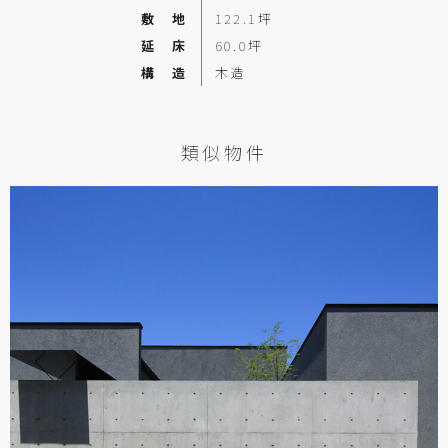
敷 地
122.1坪
延 床
60.0坪
構 造
木造
類似物件