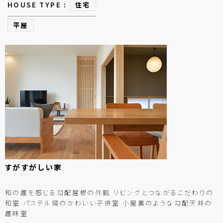
HOUSE TYPE :
住宅
平屋
すが
すが
しい
家
和の趣を感じる勾配屋根の外観 リビングとつながるこだわりの
和室 パステル調のかわいい子供室 小屋裏のような勾配天井の
趣味室